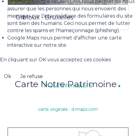
Le service Google reCAPTCHA nous permet de nous
assurer que les personnes qui nous envoient des
messages par l'intermédiaire des formulaires du site
Gibloux - Bruxelles
sont bien des humains. Ceci nous permet de lutter
contre les spams et l'hameçonnage (phishing).
Google Maps nous permet d'afficher une carte
interactive sur notre site.
En cliquant sur OK vous acceptez ces cookies
Ok
Je refuse
Carte Notre Patrimoine
Plus d' informations
carte originale : d-maps.com