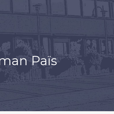
oman Païs