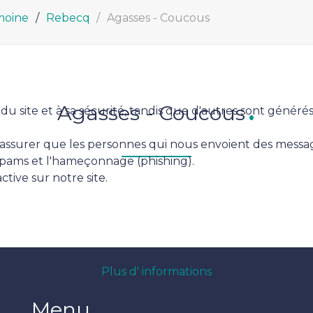
moine
Rebecq
Agasses - Coucous
Agasses - Coucous
site et à sa sécurité, tandis que d'autres sont générés pa
urer que les personnes qui nous envoient des messages 
spams et l'hameçonnage (phishing).
tive sur notre site.
Plus d' informations
Menu